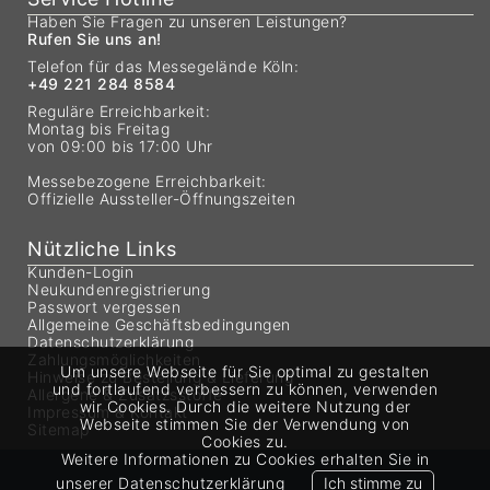
Haben Sie Fragen zu unseren Leistungen?
Rufen Sie uns an!
Telefon für das Messegelände Köln:
+49 221 284 8584
Reguläre Erreichbarkeit:
Montag bis Freitag
von 09:00 bis 17:00 Uhr
Messebezogene Erreichbarkeit:
Offizielle Aussteller-Öffnungszeiten
Nützliche Links
Kunden-Login
Neukundenregistrierung
Passwort vergessen
Allgemeine Geschäftsbedingungen
Datenschutzerklärung
Zahlungsmöglichkeiten
Um unsere Webseite für Sie optimal zu gestalten
Hinweise zu Bestellung & Lieferung
und fortlaufend verbessern zu können, verwenden
Allergene & Zusatzsstoffe
wir Cookies. Durch die weitere Nutzung der
Impressum & Kontakt
Webseite stimmen Sie der Verwendung von
Sitemap
Cookies zu.
Weitere Informationen zu Cookies erhalten Sie in
unserer
Datenschutzerklärung