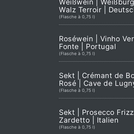
Weißwein | Weißburg
Walz Terroir | Deuts
(Flasche à 0,75 l)
Roséwein | Vinho Ver
Fonte | Portugal
(Flasche à 0,75 l)
Sekt | Crémant de B
Rosé | Cave de Lugny
(Flasche à 0,75 l)
Sekt | Prosecco Frizz
Zardetto | Italien
(Flasche à 0,75 l)