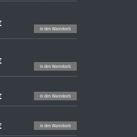
€
€
€
€