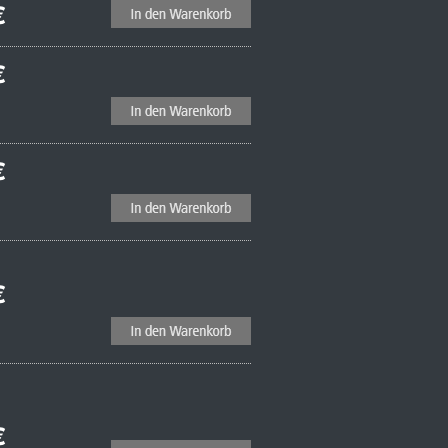
€
€
€
€
€