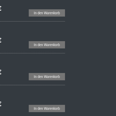
€
€
€
€