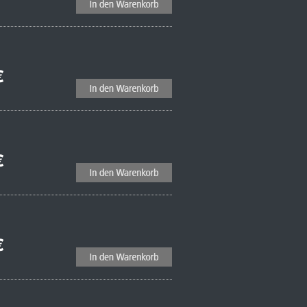
€
€
€