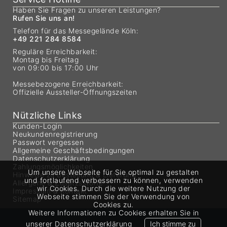
Haben Sie Fragen zu unseren Leistungen?
Rufen Sie uns an!
Telefon für das Messegelände Köln:
+49 221 284 8584
Reguläre Erreichbarkeit:
Montag bis Freitag
von 09:00 bis 17:00 Uhr
Messebezogene Erreichbarkeit:
Offizielle Aussteller-Öffnungszeiten
Nützliche Links
Kunden-Login
Neukundenregistrierung
Passwort vergessen
Allgemeine Geschäftsbedingungen
Datenschutzerklärung
Zahlungsmöglichkeiten
Um unsere Webseite für Sie optimal zu gestalten
Hinweise zu Bestellung & Lieferung
und fortlaufend verbessern zu können, verwenden
Allergene & Zusatzsstoffe
wir Cookies. Durch die weitere Nutzung der
Impressum & Kontakt
Webseite stimmen Sie der Verwendung von
Sitemap
Cookies zu.
Weitere Informationen zu Cookies erhalten Sie in
unserer
Datenschutzerklärung